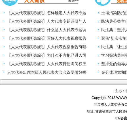
更多>>
【人大代表履职知识】怎样确定人大代表专题
土壤污染防治
调研课题？
【人大代表履职知识】人大代表专题调研与人
民法典公益宣
大代表视察活动有
【人大代表履职知识】什么是人大代表专题调
民法典：坚持
研权？
【人大代表履职知识】写好人大代表视察报告
聚焦“切实实施
有哪些要求？
【人大代表履职知识】人大代表视察报告有哪
民法典，让生
些作用?
【人大代表履职知识】为什么不宜把已进入司
学习宪法尊崇
法程序的案件作为
【人大代表履职知识】人大代表行使询问权应
义
坚持党的领导
注意哪些问题？
人大代表出席本级人民代表大会会议要做好哪
——二论宪法
充分体现党和
些准备工作？
求——一论宪
主办：
Copyright 2013 WWW.
甘肃省人大常委会办公
地址: 甘肃省兰州市人民路9号 
ICP备案