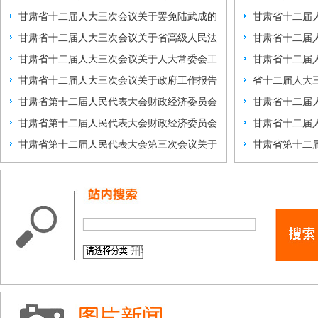
省十二届人大常委
甘肃省十二届人大三次会议关于罢免陆武成的
甘肃省十二届
十二届全国人大代
甘肃省十二届人大三次会议关于省高级人民法
议
甘肃省十二届人
院工作报告的决议
甘肃省十二届人大三次会议关于人大常委会工
件
甘肃省十二届
作报告的决议
甘肃省十二届人大三次会议关于政府工作报告
省文化产业发
省十二届人大
的决议
甘肃省第十二届人民代表大会财政经济委员会
甘肃省十二届
关于2014年全省财
甘肃省第十二届人民代表大会财政经济委员会
会
甘肃省十二届
关于甘肃省2014年
甘肃省第十二届人民代表大会第三次会议关于
分市州经济社
甘肃省第十二
议案截止日期的决
次全体会议文