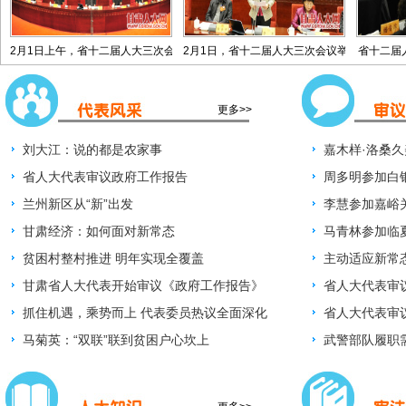
2月1日上午，省十二届人大三次会
2月1日，省十二届人大三次会议举
省十二届
更多>>
刘大江：说的都是农家事
嘉木样·洛桑
省人大代表审议政府工作报告
团审议时提出
周多明参加白
兰州新区从“新”出发
人大在地方立
李慧参加嘉峪
甘肃经济：如何面对新常态
履行职责 服务
马青林参加临
贫困村整村推进 明年实现全覆盖
革开放和经济
主动适应新常
甘肃省人大代表开始审议《政府工作报告》
各代表团审议
省人大代表审
抓住机遇，乘势而上 代表委员热议全面深化
省人大代表审
改革
马菊英：“双联”联到贫困户心坎上
武警部队履职
——访省十二