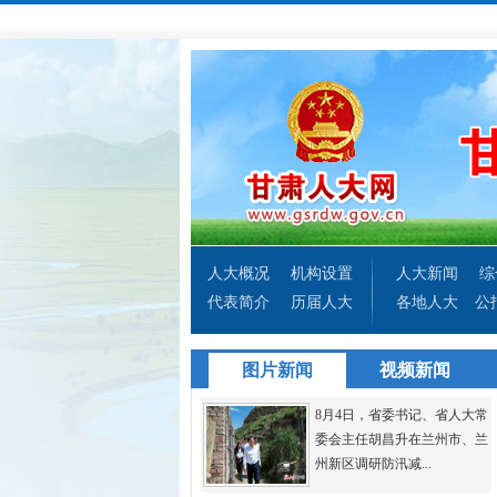
人大概况
机构设置
人大新闻
综
代表简介
历届人大
各地人大
公
图片新闻
视频新闻
8月4日，省委书记、省人大常
委会主任胡昌升在兰州市、兰
州新区调研防汛减...