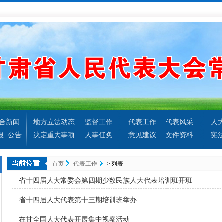
合新闻
地方立法动态
监督工作
代表工作
代表风采
人
报
公告
决定重大事项
人事任免
意见建议
文件资料
宪
首页
代表工作
> 列表
省十四届人大常委会第四期少数民族人大代表培训班开班
省十四届人大代表第十三期培训班举办
在甘全国人大代表开展集中视察活动