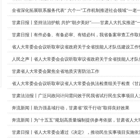
全省深化拓展联系服务代表“ 六个一”工作机制推进社会领域“一老
扫描（一）
甘肃日报丨坚持法治护航 共护“朝夕美好”——甘肃人大扎实推进“
甘肃日报丨有件必备、有备必审、有错必纠，我省备案审查工作取
省人大常委会会议听取审议省政府关于全省技能人才队伍建设工作
人民之声丨省人大常委会会议听取审议省政府关于全省技能人才队
甘肃省人大常委会聚焦全省地质灾害防治工作
省人大常委会会议听取审议省人大常委会执法检查组关于检查《甘
人员管理条例》实施情况的报告
甘肃法治报丨广泛问政问计问需问效于民我省试行民生实事项目人
奔流新闻丨助力强县域行动，甘肃省“双千行动”取得良好效果
奔流新闻丨为“十五五”规划高质量编制提供参考依据，甘肃省人大
甘肃日报丨省人大常委会通过《决定》，推动民生实事项目实施依