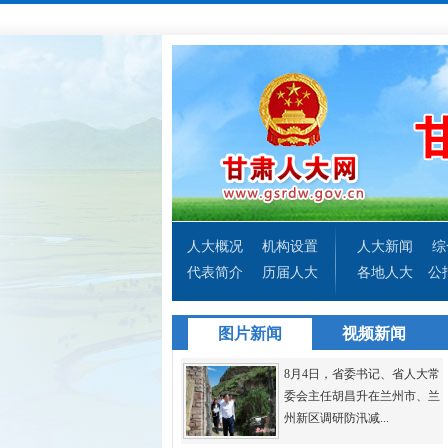
人大概况
机构设置
人大新闻
综
代表简介
历届人大
各地人大
公
图片新闻
视频新闻
8月4日，省委书记、省人大常
委会主任胡昌升在兰州市、兰
州新区调研防汛减...