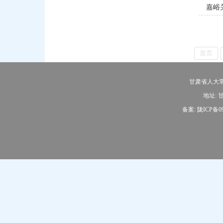
嘉峪
首页
甘肃省人大常
地址: 甘
备案:
陇ICP备09