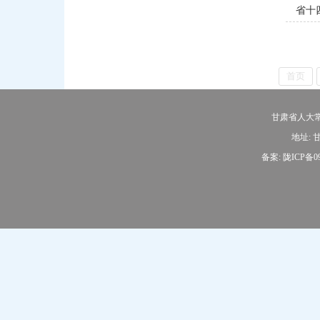
省十
首页
甘肃省人大常
地址: 甘
备案:
陇ICP备09