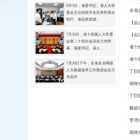
8月3日，省委书记、省人大常
全省
委会主任胡昌升先后来到省水
利厅、省自然资源...
【会
7月30日，省十四届人大常委
【会
会第二十四次会议在兰州闭
省十
幕。省委书记、省人...
省十
7月30日下午，全省县乡两级
人大换届选举工作推进会在兰
丁巨
州召开
展破
胡焯
丁巨
戴超
李沛
实现
胡焯